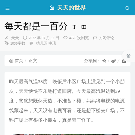
天天的世界
每天都是一百分
博
发
天天
2022 年 07 月 11 日
4725 次浏览
关闭评论
主：
布
分
1036字数
幼儿园
中班
时
类：
间：
首页
正文
分享到：
昨天最高气温38度，晚饭后小区广场上没见到一个小朋
友，天天怏怏不乐地打道回府。今天最高汽温达到39
度，爸爸想既然天热，不准备下楼，妈妈将电视的电源
线藏起来，天天没有电视可看，还是想下楼去广场，不
料广场上有很多小朋友，真是奇了怪了。