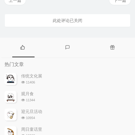
上一篇
下一篇
此处评论已关闭
热
最
随
门
新
机
热门文章
文
评
文
章
论
章
传统文化展
浏
11406
览
次
观月食
数:
浏
11344
览
次
迎元旦活动
数:
浏
10954
览
次
周日童话里
数:
浏