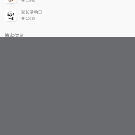
10860
览
次
家长活动日
数:
浏
10615
览
次
数:
博客信息
文章数目
303
评论数目
115
运行天数
9年323天
最后活动
2 个月前
文章标签
暂无标签