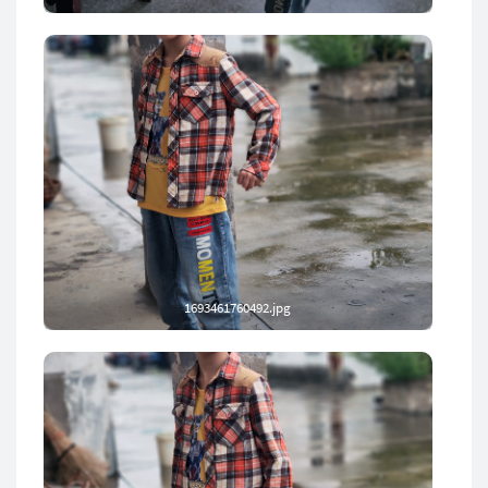
1693461760492.jpg