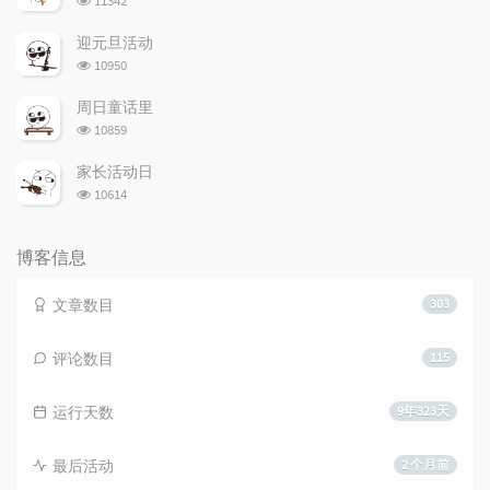
11342
览
次
迎元旦活动
数:
浏
10950
览
次
周日童话里
数:
浏
10859
览
次
家长活动日
数:
浏
10614
览
次
数:
博客信息
文章数目
303
评论数目
115
运行天数
9年323天
最后活动
2 个月前