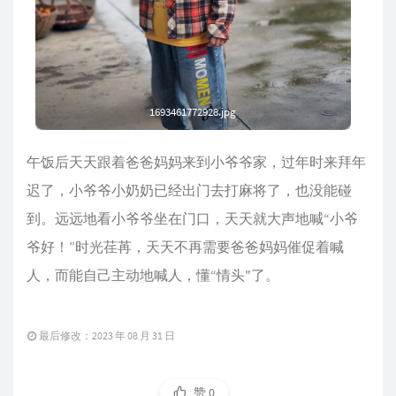
1693461772928.jpg
午饭后天天跟着爸爸妈妈来到小爷爷家，过年时来拜年
迟了，小爷爷小奶奶已经出门去打麻将了，也没能碰
到。远远地看小爷爷坐在门口，天天就大声地喊“小爷
爷好！”时光荏苒，天天不再需要爸爸妈妈催促着喊
人，而能自己主动地喊人，懂“情头"了。
最后修改：2023 年 08 月 31 日
赞
0