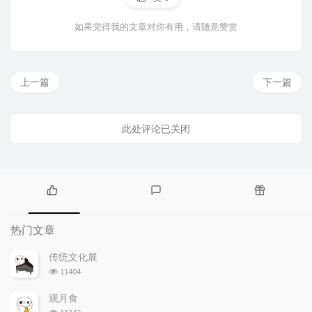
如果觉得我的文章对你有用，请随意赞赏
上一篇
下一篇
此处评论已关闭
热
最
随
门
新
机
热门文章
文
评
文
章
论
章
传统文化展
浏
11404
览
次
观月食
数:
浏