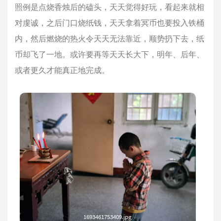
照例是点烧香烛后的磕头，天天觉得好玩，看起来就相
对虔诚，之后门口烧纸钱，天天拿着冥币也要投入铁桶
内，然后燃烧的热火令天天无法靠近，顺势扔下去，纸
币却飞了一地。或许要再等天天长大下，明年、后年、
或者更久才能真正地完成。
1693461753409.jpg