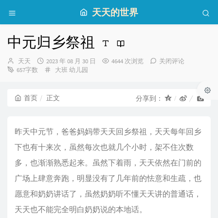
天天的世界
中元归乡祭祖
博
发
天天
2023 年 08 月 30 日
4644 次浏览
关闭评论
主：
布
分
657字数
大班
幼儿园
时
类：
间：
首页
正文
分享到：
昨天中元节，爸爸妈妈带天天回乡祭祖，天天每年回乡
下也有十来次，虽然每次也就几个小时，架不住次数
多，也渐渐熟悉起来。虽然下着雨，天天依然在门前的
广场上肆意奔跑，明显没有了几年前的怯意和生疏，也
愿意和奶奶讲话了，虽然奶奶听不懂天天讲的普通话，
天天也不能完全明白奶奶说的本地话。