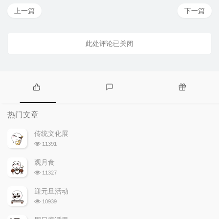
上一篇
下一篇
此处评论已关闭
热
最
随
门
新
机
热门文章
文
评
文
章
论
章
传统文化展
浏
11391
览
次
观月食
数:
浏
11327
览
次
迎元旦活动
数:
浏
10939
览
次