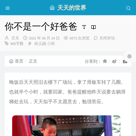
天天的世界
你不是一个好爸爸
博
发
天天
2021 年 06 月 24 日
5873 次浏览
关闭评论
主：
布
分
965字数
幼儿园
小班
时
类：
间：
首页
正文
分享到：
晚饭后天天照旧去楼下广场玩，拿了滑板车转了几圈。
也就半个小时，就要回家。爸爸提醒他昨天说要去躺滑
梯处去玩，天天似乎不太愿意去，勉强答应。