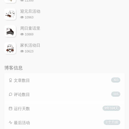
11355
览
次
迎元旦活动
数:
浏
10963
览
次
周日童话里
数:
浏
10869
览
次
家长活动日
数:
浏
10623
览
次
数:
博客信息
文章数目
303
评论数目
115
运行天数
9年324天
最后活动
2 个月前