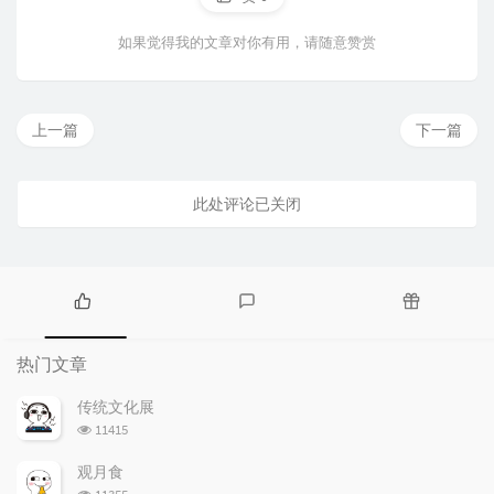
如果觉得我的文章对你有用，请随意赞赏
上一篇
下一篇
此处评论已关闭
热
最
随
门
新
机
热门文章
文
评
文
章
论
章
传统文化展
浏
11415
览
次
观月食
数:
浏