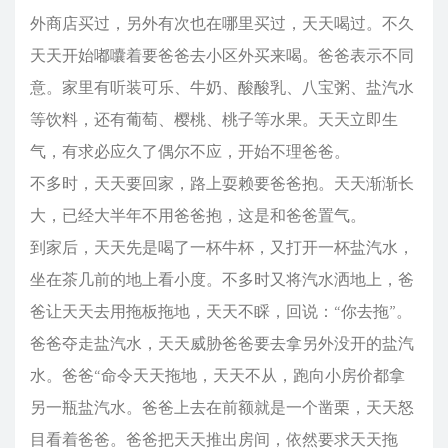
外商店买过，另外有次也在哪里买过，天天喝过。不久
天天开始嘟囔着要爸爸去小区外买来喝。爸爸表示不同
意。家里有听装可乐、牛奶、酸酸乳、八宝粥、盐汽水
等饮料，还有葡萄、樱桃、桃子等水果。天天立即生
气，有求必应久了偶尔不应，开始不理爸爸。
不多时，天天要回家，路上耍赖要爸爸抱。天天渐渐长
大，已经大半年不用爸爸抱，这是和爸爸置气。
到家后，天天先是喝了一杯牛杯，又打开一杯盐汽水，
坐在茶几前的地上看小度。不多时又将汽水洒地上，爸
爸让天天去用拖板拖地，天天不睬，回说：“你去拖”。
爸爸夺走盐汽水，天天威胁爸爸要去拿另外没开的盐汽
水。爸爸“命令天天拖地，天天不从，跑向小房价都拿
另一瓶盐汽水。爸爸上去在前额就是一个凿栗，天天怒
目看着爸爸。爸爸把天天推出房间，依然要求天天拖