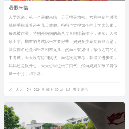
暑假来临
入学以来，第一个暑假来临，天天很是放松。六月中旬的时候
就掰手指算着还有几天放假。爸爸也觉得如今的上学太苦累，
每晚被作业，特别是妈妈的高八度音咆哮着作业，确实让人厌
烦上学。期末的考试比平常要好些，妈妈多少感觉有些欣慰，
其实排名还是和平常相差无几。然而不管如何，寒假之前的期
中考试，天天没有得到奖状，而这次期末考，获得了进步奖，
妈妈还是很开心，天天心里也松了口气。然而妈妈又报了暑假
班一个月，和平常...
天天
2024 年 06 月 30 日
关闭评论