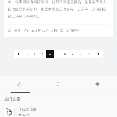
鱼，但那里没有树荫遮挡，斜阳直照还是很热。爸爸骗天天去
自动贩卖机买饮料，那里桥后就是海会寺。进入寺，又碰到在
施工种树，爸爸带...
天天
2024 年 05 月 19 日
关闭评论
1
2
3
4
5
6
7
...
61
热
最
随
门
新
机
热门文章
文
评
文
章
论
章
传统文化展
浏
11404