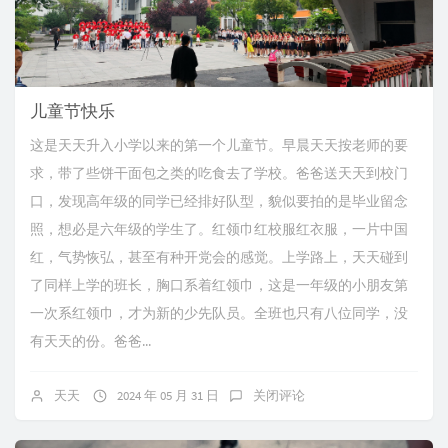
儿童节快乐
这是天天升入小学以来的第一个儿童节。早晨天天按老师的要
求，带了些饼干面包之类的吃食去了学校。爸爸送天天到校门
口，发现高年级的同学已经排好队型，貌似要拍的是毕业留念
照，想必是六年级的学生了。红领巾红校服红衣服，一片中国
红，气势恢弘，甚至有种开党会的感觉。上学路上，天天碰到
了同样上学的班长，胸口系着红领巾，这是一年级的小朋友第
一次系红领巾，才为新的少先队员。全班也只有八位同学，没
有天天的份。爸爸...
天天
2024 年 05 月 31 日
关闭评论