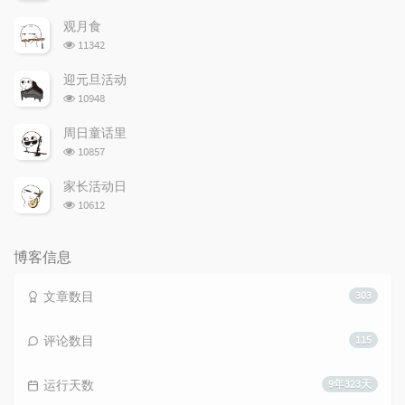
览
次
观月食
数:
浏
11342
览
次
迎元旦活动
数:
浏
10948
览
次
周日童话里
数:
浏
10857
览
次
家长活动日
数:
浏
10612
览
次
数:
博客信息
文章数目
303
评论数目
115
运行天数
9年323天