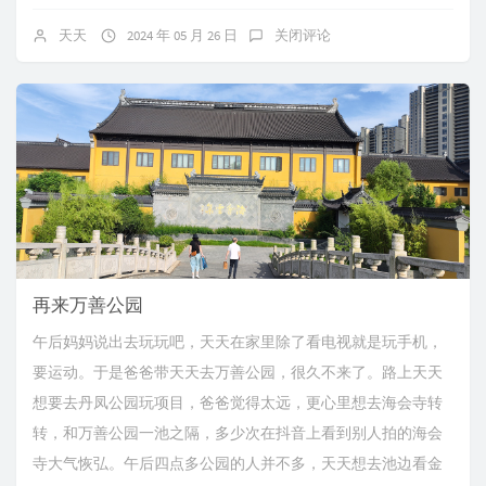
天天
2024 年 05 月 26 日
关闭评论
再来万善公园
午后妈妈说出去玩玩吧，天天在家里除了看电视就是玩手机，
要运动。于是爸爸带天天去万善公园，很久不来了。路上天天
想要去丹凤公园玩项目，爸爸觉得太远，更心里想去海会寺转
转，和万善公园一池之隔，多少次在抖音上看到别人拍的海会
寺大气恢弘。午后四点多公园的人并不多，天天想去池边看金